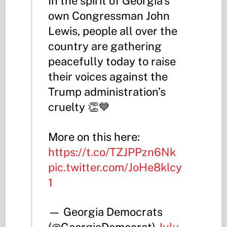
In the spirit of Georgia’s
own Congressman John
Lewis, people all over the
country are gathering
peacefully today to raise
their voices against the
Trump administration’s
cruelty 👏💙
More on this here:
https://t.co/TZJPPzn6Nk
pic.twitter.com/JoHe8klcy
1
— Georgia Democrats