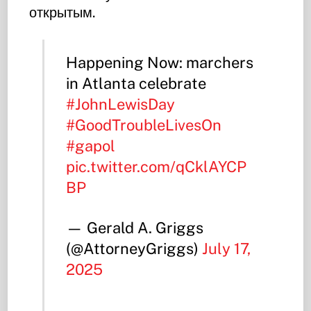
открытым.
Happening Now: marchers
in Atlanta celebrate
#JohnLewisDay
#GoodTroubleLivesOn
#gapol
pic.twitter.com/qCklAYCP
BP
— Gerald A. Griggs
(@AttorneyGriggs)
July 17,
2025