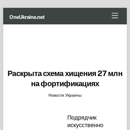
Skip
Menu
OneUkraine.net
to
content
Раскрыта схема хищения 27 млн
на фортификациях
Новости Украины
Подрядчик
искусственно