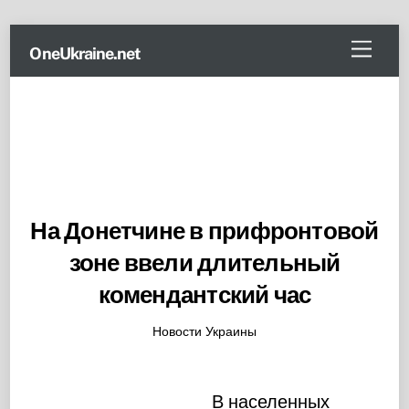
Skip
Menu
OneUkraine.net
to
content
На Донетчине в прифронтовой
зоне ввели длительный
комендантский час
Новости Украины
В населенных