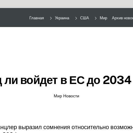
Главная
Украина
США
Мир
Архив ново
 ли войдет в ЕС до 203
Мир Новости
нцлер выразил сомнения относительно возможн