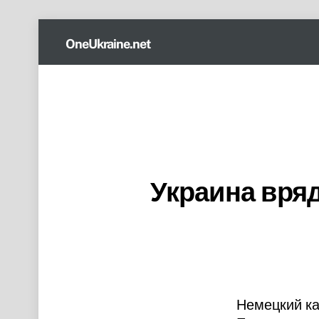
Skip
OneUkraine.net
to
content
Украина вряд
Немецкий ка