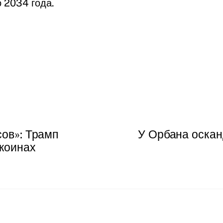
 2034 года.
сов»: Трамп
У Орбана оскан
лкоинах