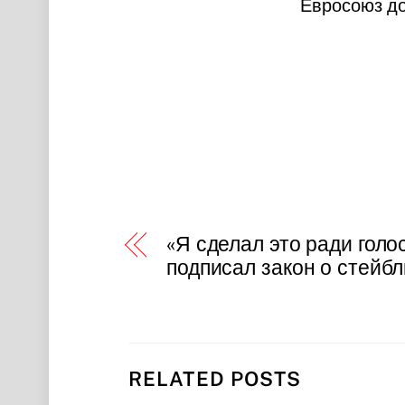
Евросоюз до
«Я сделал это ради голо
подписал закон о стейб
RELATED POSTS