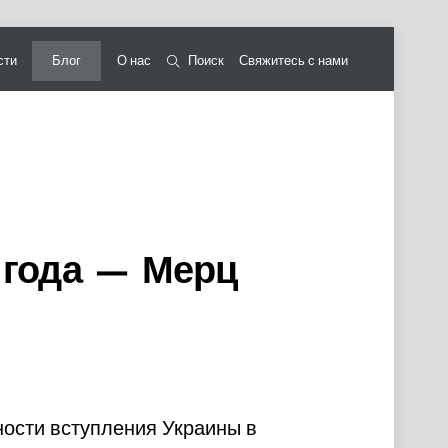
сти
Блог
О нас
Поиск
Свяжитесь с нами
4 года — Мерц
ости вступления Украины в