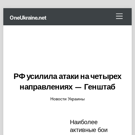
Skip
Menu
OneUkraine.net
to
content
РФ усилила атаки на четырех
направлениях — Генштаб
Новости Украины
Наиболее
активные бои