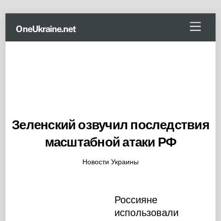
Skip
Menu
OneUkraine.net
to
content
Зеленский озвучил последствия
масштабной атаки РФ
Новости Украины
Россияне
использовали