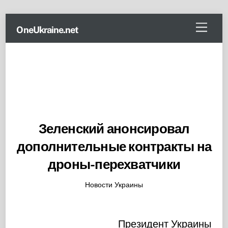
Skip
Menu
OneUkraine.net
to
content
Зеленский анонсировал
дополнительные контракты на
дроны-перехватчики
Новости Украины
Президент Украины