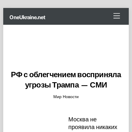
Skip
Menu
OneUkraine.net
to
content
РФ с облегчением восприняла
угрозы Трампа — СМИ
Мир Новости
Москва не
проявила никаких