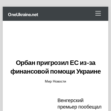
Skip
Menu
OneUkraine.net
to
content
Орбан пригрозил ЕС из-за
финансовой помощи Украине
Мир Новости
Венгерский
премьер пообещал