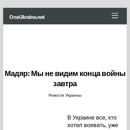
Skip
Menu
OneUkraine.net
to
content
Мадяр: Мы не видим конца войны
завтра
Новости Украины
В Украине все, кто
хотел воевать, уже