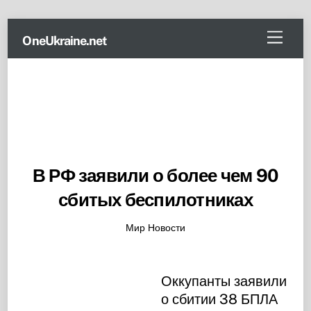
Skip
Menu
OneUkraine.net
to
content
В РФ заявили о более чем 90
сбитых беспилотниках
Мир Новости
Оккупанты заявили
о сбитии 38 БПЛА