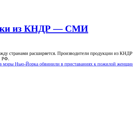
локи из КНДР — СМИ
ежду странами расширяется. Производители продукции из КНДР 
и РФ.
 в мэры Нью-Йорка обвинили в приставаниях к пожилой женщи