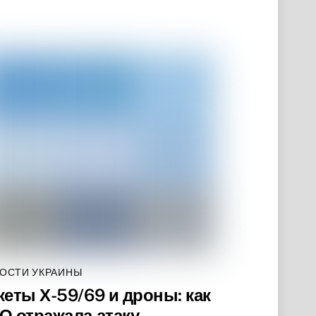
ОСТИ УКРАИНЫ
кеты Х-59/69 и дроны: как
О отражала атаку