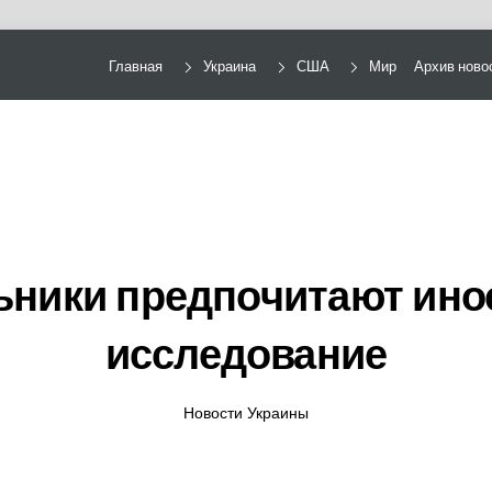
Главная
Украина
США
Мир
Архив ново
ьники предпочитают ин
исследование
Новости Украины