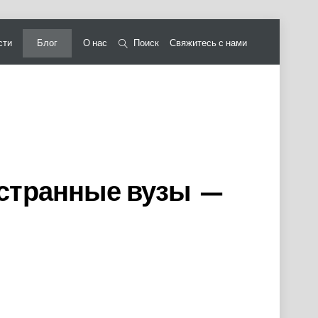
сти
Блог
О нас
Поиск
Свяжитесь с нами
остранные вузы —