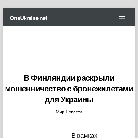
Skip
Menu
OneUkraine.net
to
content
В Финляндии раскрыли
мошенничество с бронежилетами
для Украины
Мир Новости
В рамках