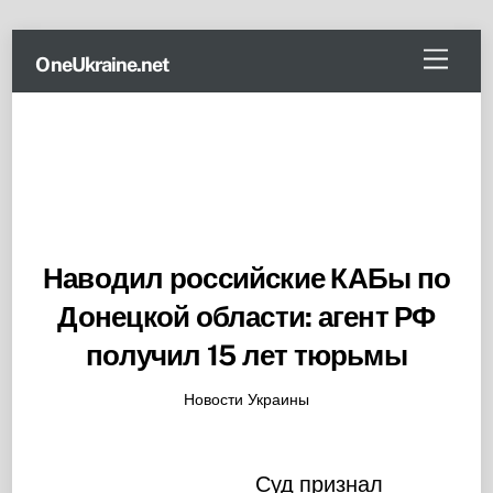
Skip
Menu
OneUkraine.net
to
content
Наводил российские КАБы по
Донецкой области: агент РФ
получил 15 лет тюрьмы
Новости Украины
Суд признал