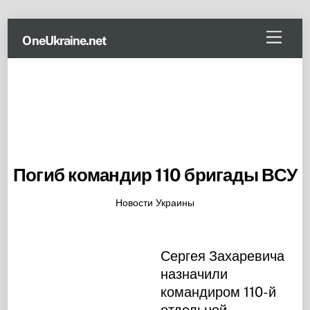
Skip
Menu
OneUkraine.net
to
content
Погиб командир 110 бригады ВСУ
Новости Украины
Сергея Захаревича
назначили
командиром 110-й
отдельной