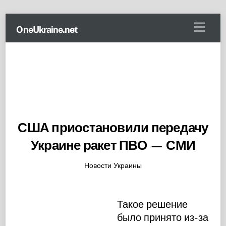
Skip
Menu
OneUkraine.net
to
content
США приостановили передачу
Украине ракет ПВО — СМИ
Новости Украины
Такое решение
было принято из-за