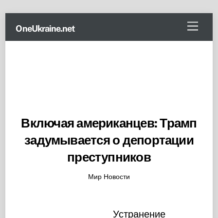
Skip
Menu
OneUkraine.net
to
content
Включая американцев: Трамп
задумывается о депортации
преступников
Мир Новости
Устранение