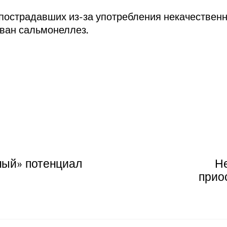
пострадавших из-за употребления некачественн
ван сальмонеллез.
ный» потенциал
Н
прио