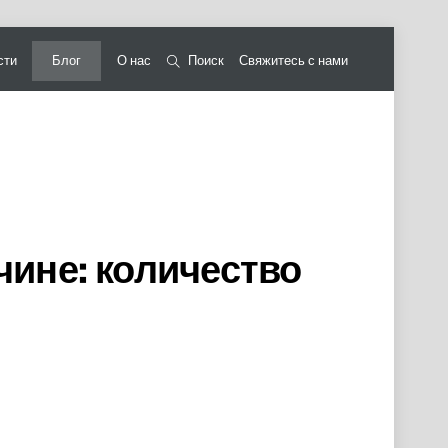
сти
Блог
О нас
Поиск
Свяжитесь с нами
ине: количество