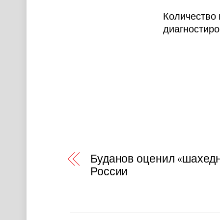
Количество 
диагностиро
Буданов оценил «шахед
России