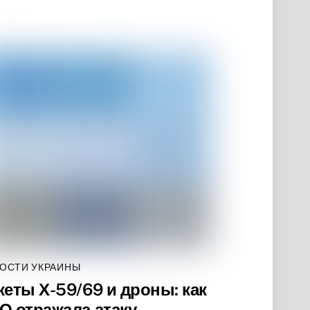
ОСТИ УКРАИНЫ
кеты Х-59/69 и дроны: как
О отражала атаку