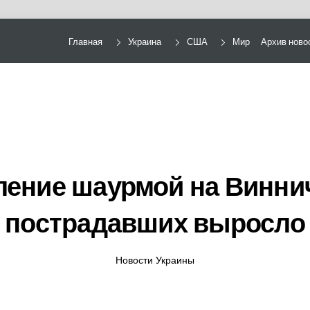
Главная
Украина
США
Мир
Архив ново
ление шаурмой на Виннич
пострадавших выросло
Новости Украины