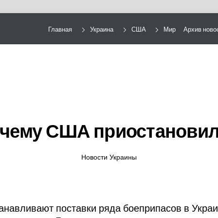
Главная
Украина
США
Мир
Архив ново
очему США приостанови
Новости Украины
навливают поставки ряда боеприпасов в Украин