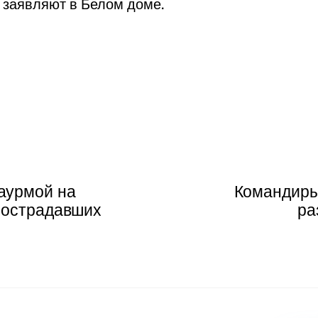
заявляют в Белом доме.
аурмой на
Командиры
пострадавших
ра