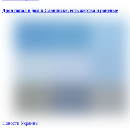
Дрон попал в дом в Славянске: есть жертва и раненые
Новости Украины