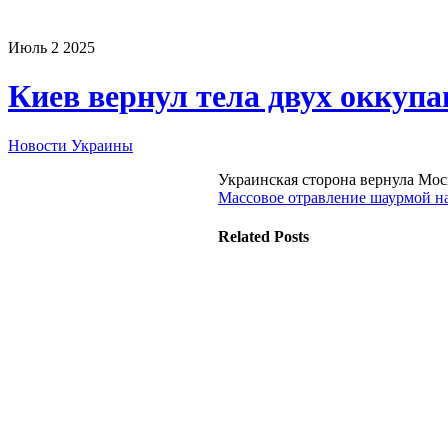
Июль
2
2025
Киев вернул тела двух оккуп
Новости Украины
Украинская сторона вернула Мо
Массовое отравление шаурмой н
Related Posts