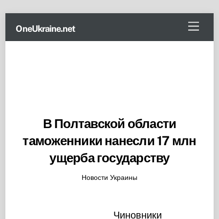
Skip
Menu
OneUkraine.net
to
content
В Полтавской области
таможенники нанесли 17 млн
ущерба государству
Новости Украины
Чиновники