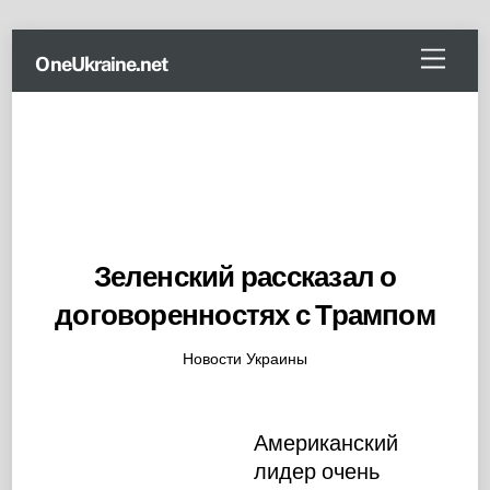
Skip
Menu
OneUkraine.net
to
content
Зеленский рассказал о
договоренностях с Трампом
Новости Украины
Американский
лидер очень