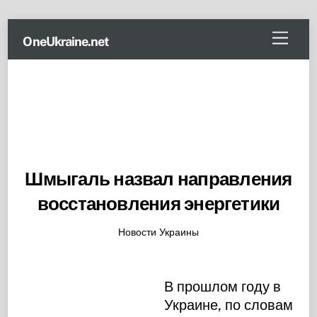
Skip
Menu
OneUkraine.net
to
content
Шмыгаль назвал направления
восстановления энергетики
Новости Украины
В прошлом году в
Украине, по словам