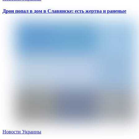
Дрон попал в дом в Славянске: есть жертва и раненые
Новости Украины