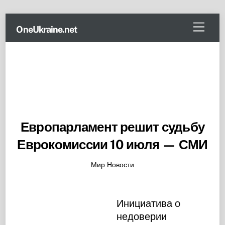
Skip
Menu
OneUkraine.net
to
content
Европарламент решит судьбу
Еврокомиссии 10 июля — СМИ
Мир Новости
Инициатива о
недоверии