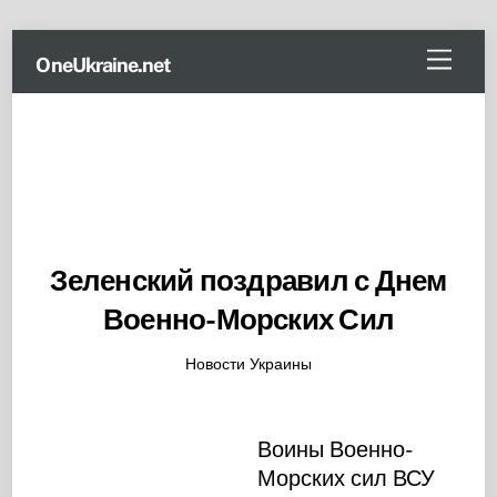
Skip
Menu
OneUkraine.net
to
content
Зеленский поздравил с Днем
Военно-Морских Сил
Новости Украины
Воины Военно-
Морских сил ВСУ