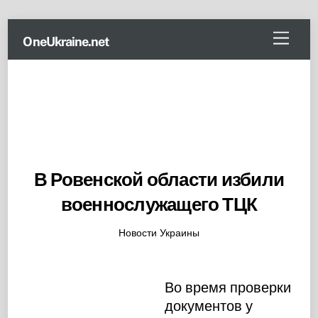
Skip
Menu
OneUkraine.net
to
content
В Ровенской области избили
военнослужащего ТЦК
Новости Украины
Во время проверки
документов у