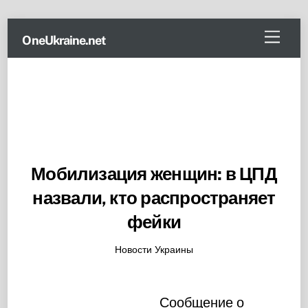
Skip
Menu
OneUkraine.net
to
content
Мобилизация женщин: в ЦПД
назвали, кто распространяет
фейки
Новости Украины
Сообщение о