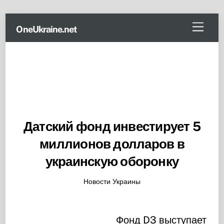
Skip
Menu
OneUkraine.net
to
content
Датский фонд инвестирует 5
миллионов долларов в
украинскую оборонку
Новости Украины
Фонд D3 выступает