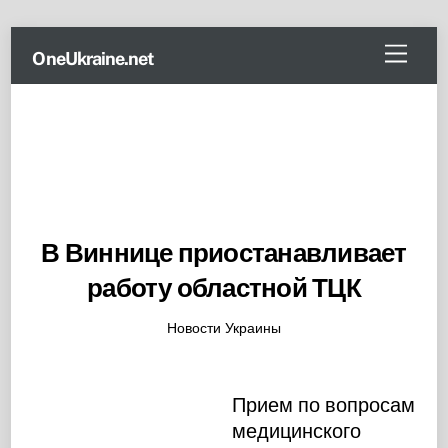
Skip
Menu
OneUkraine.net
to
content
В Виннице приостанавливает
работу областной ТЦК
Новости Украины
Прием по вопросам
медицинского