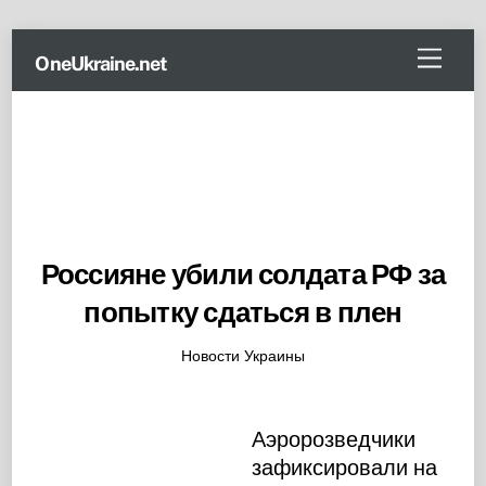
Skip
Menu
OneUkraine.net
to
content
Россияне убили солдата РФ за
попытку сдаться в плен
Новости Украины
Аэророзведчики
зафиксировали на