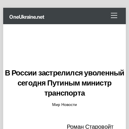
Skip
Menu
OneUkraine.net
to
content
В России застрелился уволенный
сегодня Путиным министр
транспорта
Мир Новости
Роман Старовойт