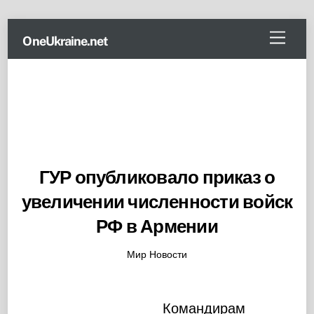
Skip
Menu
OneUkraine.net
to
content
ГУР опубликовало приказ о
увеличении численности войск
РФ в Армении
Мир Новости
Командирам