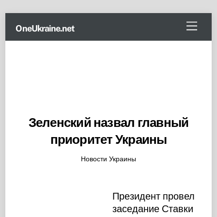
Skip
Menu
OneUkraine.net
to
content
Зеленский назвал главный
приоритет Украины
Новости Украины
Президент провел
заседание Ставки