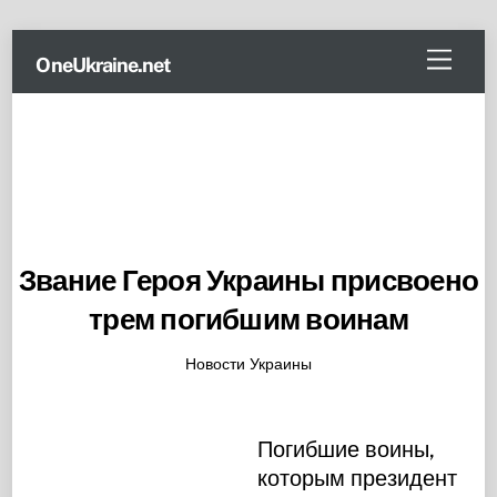
Skip
Menu
OneUkraine.net
to
content
Звание Героя Украины присвоено
трем погибшим воинам
Новости Украины
Погибшие воины,
которым президент