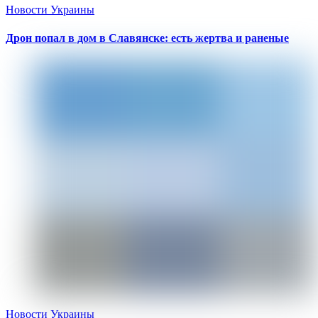
Новости Украины
Дрон попал в дом в Славянске: есть жертва и раненые
Новости Украины