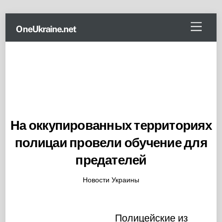
Skip
Menu
OneUkraine.net
to
content
На оккупированных территориях
полицаи провели обучение для
предателей
Новости Украины
Полицейские из