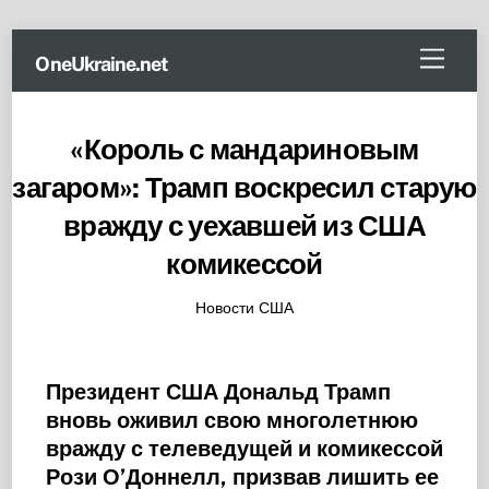
Skip
Menu
OneUkraine.net
to
content
«Король с мандариновым
загаром»: Трамп воскресил старую
вражду с уехавшей из США
комикессой
Новости США
Президент США Дональд Трамп
вновь оживил свою многолетнюю
вражду с телеведущей и комикессой
Рози О’Доннелл, призвав лишить ее