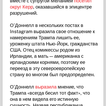
вместе с супругой Меланией
посетил
округ Керр
, оказавшийся в эпицентре
разрушений.
О’Доннелл в нескольких постах в
Instagram выразила свое отношение к
намерениям Трампа лишить ее,
уроженку штата Нью-Йорк, гражданства
США. Отец комикессы родом из
Ирландии, а мать — американка с
ирландскими корнями, поэтому ее
переезд в эту североевропейскую
страну во многом был предопределен.
О’Доннелл
выразила
мнение, что
Трампа «всегда бесил тот факт», что
она в нем видела его истинную
сущность. Назвав республиканца