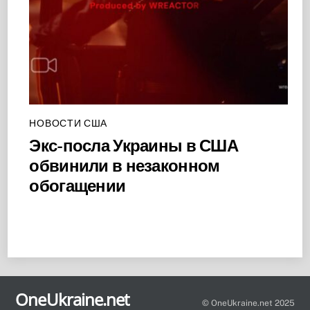
НОВОСТИ США
Экс-посла Украины в США
обвинили в незаконном
обогащении
Back
To
OneUkraine.net
Top
© OneUkraine.net 2025