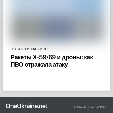
НОВОСТИ УКРАИНЫ
Ракеты Х-59/69 и дроны: как
ПВО отражала атаку
Back
To
OneUkraine.net
Top
© OneUkraine.net 2025