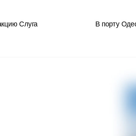
акцию Слуга
В порту Оде