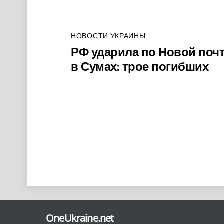
НОВОСТИ УКРАИНЫ
РФ ударила по Новой поч
в Сумах: трое погибших
Back
To
OneUkraine.net
Top