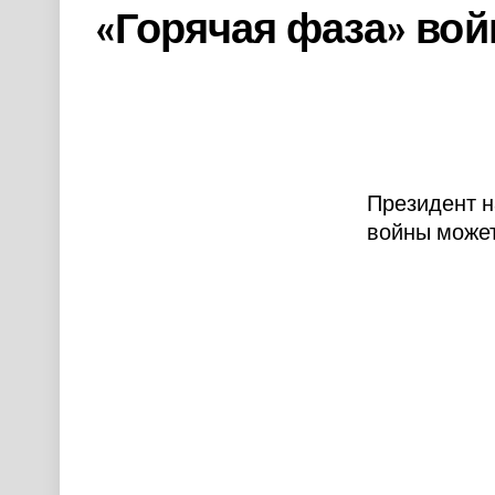
«Горячая фаза» во
Президент н
войны может