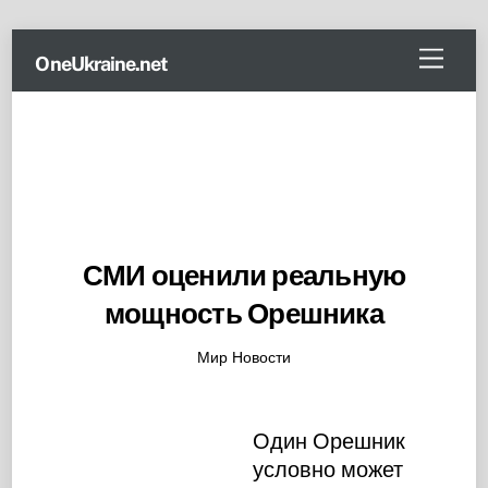
Skip
Menu
OneUkraine.net
to
content
СМИ оценили реальную
мощность Орешника
Мир Новости
Один Орешник
условно может