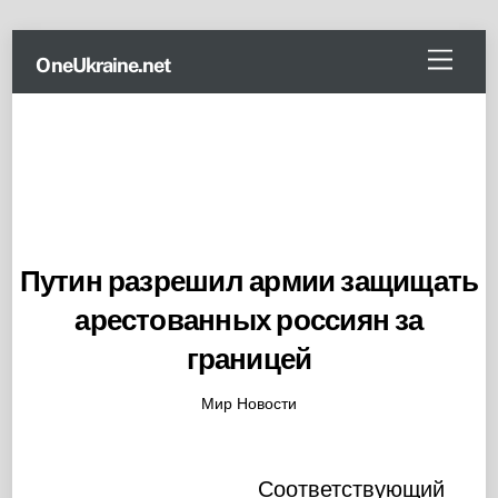
Skip
Menu
OneUkraine.net
to
content
Путин разрешил армии защищать
арестованных россиян за
границей
Мир Новости
Соответствующий