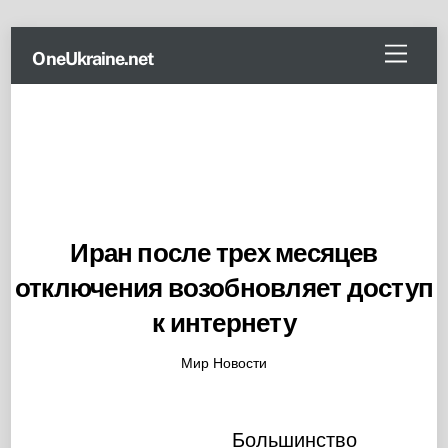
Skip
Menu
OneUkraine.net
to
content
Иран после трех месяцев
отключения возобновляет доступ
к интернету
Мир Новости
Большинство