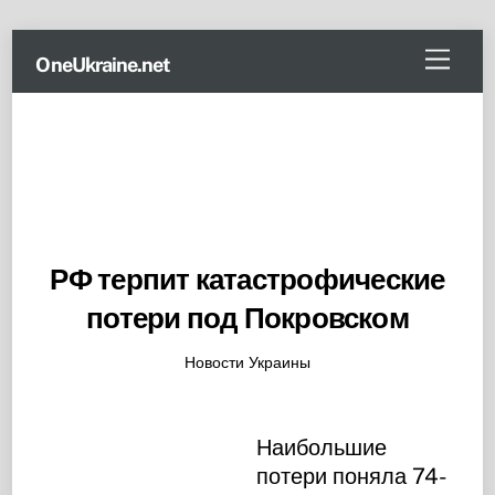
Skip
Menu
OneUkraine.net
to
content
РФ терпит катастрофические
потери под Покровском
Новости Украины
Наибольшие
потери поняла 74-