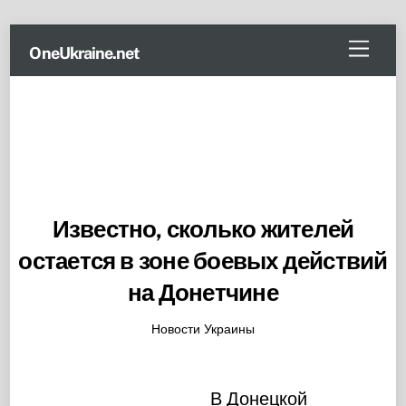
Skip
Menu
OneUkraine.net
to
content
Известно, сколько жителей
остается в зоне боевых действий
на Донетчине
Новости Украины
В Донецкой