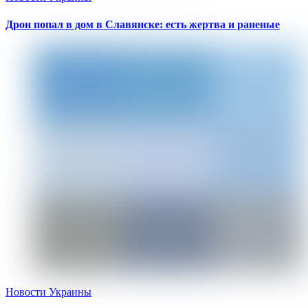
Дрон попал в дом в Славянске: есть жертва и раненые
Новости Украины