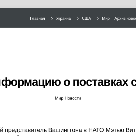
Главная
Украина
США
Мир
Архив ново
формацию о поставках си
Мир Новости
 представитель Вашингтона в НАТО Мэтью Вит