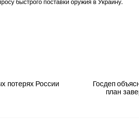
просу быстрого поставки оружия в Украину.
х потерях России
Госдеп объяс
план зав