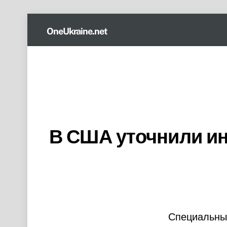
Skip
OneUkraine.net
to
content
В США уточнили ин
Специальный