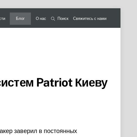
сти
Блог
О нас
Поиск
Свяжитесь с нами
стем Patriot Киеву
акер заверил в постоянных